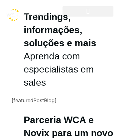
Trendings,
Frentes de Atuação
Cases & Resultados
informações,
soluções e mais
Aprenda com
especialistas em
sales
[featuredPostBlog]
Parceria WCA e
Novix para um novo