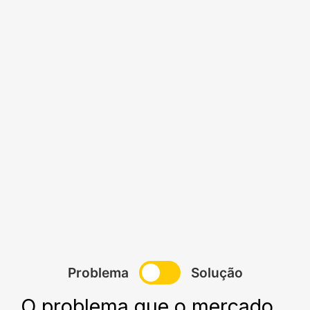
Switched t
Problema
Solução
O problema que o mercado