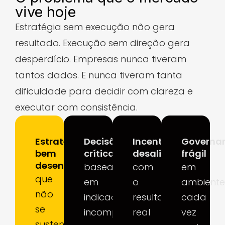
vive hoje
Estratégia sem execução não gera
resultado. Execução sem direção gera
desperdício. Empresas nunca tiveram
tantos dados. E nunca tiveram tanta
dificuldade para decidir com clareza e
executar com consistência.
Estratégias
Decisões
Incentivos
Governa
bem
críticas
desalinhados
frágil
desenhadas
baseadas
com
em
que
em
o
ambiente
não
indicadores
resultado
cada
se
incomparáveis
real
vez
sustentam