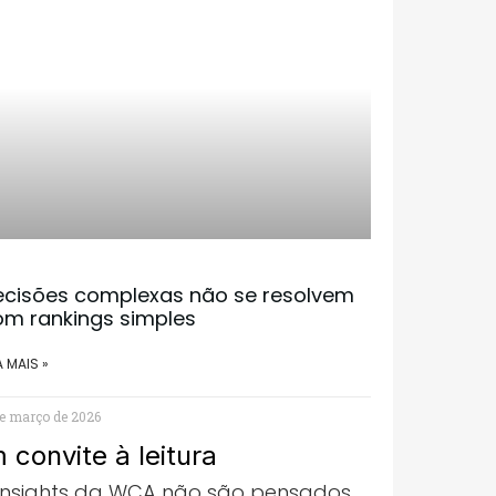
ecisões complexas não se resolvem
om rankings simples
A MAIS »
e março de 2026
 convite à leitura
Insights da WCA não são pensados