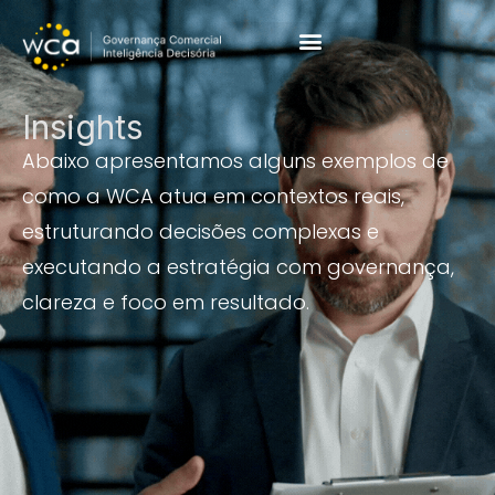
Cases & Resultados
Insights
Abaixo apresentamos alguns exemplos de
como a WCA atua em contextos reais,
estruturando decisões complexas e
executando a estratégia com governança,
clareza e foco em resultado.