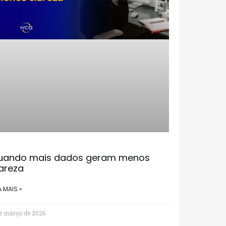
uando mais dados geram menos
areza
A MAIS »
e março de 2026