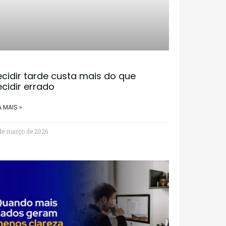
cidir tarde custa mais do que
cidir errado
A MAIS »
de março de 2026