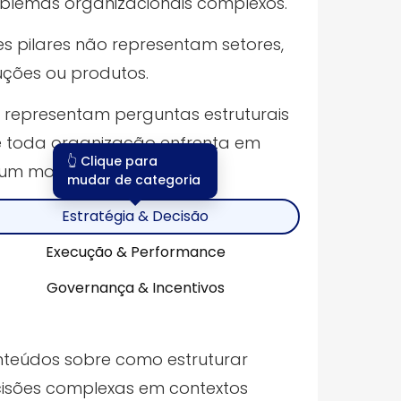
blemas organizacionais complexos.
es pilares não representam setores,
uções ou produtos.
s representam perguntas estruturais
 toda organização enfrenta em
👆 Clique para
gum momento.
mudar de categoria
Estratégia & Decisão
Execução & Performance
Governança & Incentivos
teúdos sobre como estruturar
isões complexas em contextos