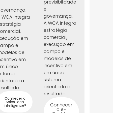
previsibilidade
e
governança.
governança.
 WCA integra
A WCA integra
stratégia
estratégia
omercial,
comercial,
execução em
execução em
campo e
campo e
odelos de
modelos de
ncentivo em
incentivo em
m único
um único
istema
sistema
rientado a
orientado a
esultado.
resultado.
Conhecer o
SalesTech
Conhecer
Intelligence®
o e-