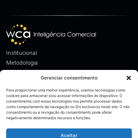
Institucional
Metodologia
Case & Resultados
Gerenciar consentimento
Governança Comercial
Gestão de Eficiência & Decisão
Para proporcionar uma melhor experiência, usamos tecnologias como
cookies para armazenar e/ou acessar informações do dispositivo. O
Insights
consentimento com essas tecnologias nos permite processar dados
como comportamento da navegação ou IDs exclusivos neste site. O não
Imprensa
consentimento ou a revogação do consentimento pode afetar
Fale conosco
negativamente determinados recursos e funções.
Diagnóstico
Aceitar
Política de Privacidade