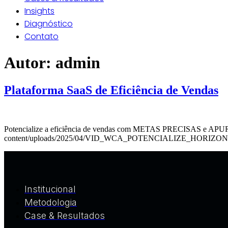
Insights
Diagnóstico
Contato
Autor:
admin
Plataforma SaaS de Eficiência de Vendas
Potencialize a eficiência de vendas com METAS PRECISAS e A
content/uploads/2025/04/VID_WCA_POTENCIALIZE_HORIZONTAL.mp4 T
Institucional
Metodologia
Case & Resultados