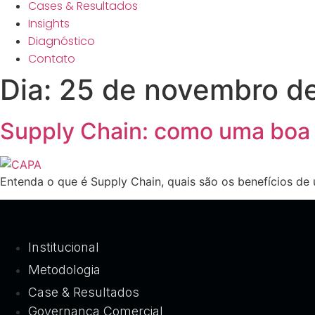
Cases & Resultados
Insights
Diagnóstico
Contato
Dia:
25 de novembro d
Supply Chain: como uma boa 
Entenda o que é Supply Chain, quais são os benefícios d
Institucional
Metodologia
Case & Resultados
Governança Comercial