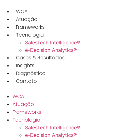
Ir
para
WCA
o
Atuação
conteúdo
Frameworks
Tecnologia
SalesTech Intelligence®
e-Decision Analytics®
Cases & Resultados
Insights
Diagnóstico
Contato
WCA
Atuação
Frameworks
Tecnologia
SalesTech Intelligence®
e-Decision Analytics®