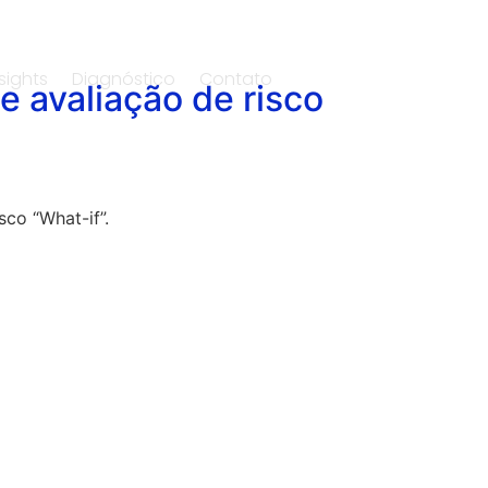
sights
Diagnóstico
Contato
e avaliação de risco
co “What-if”.