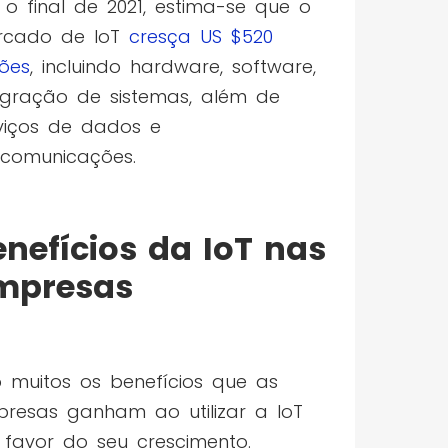
 o final de 2021, estima-se que o
rcado de IoT
cresça US $520
hões
, incluindo hardware, software,
egração de sistemas, além de
viços de dados e
ecomunicações.
enefícios da IoT nas
mpresas
 muitos os benefícios que as
resas ganham ao utilizar a IoT
favor do seu crescimento.