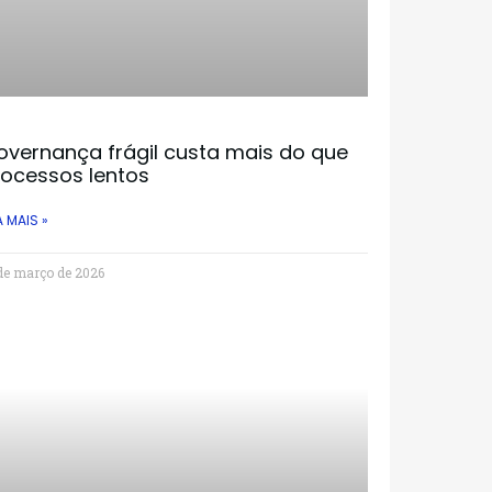
overnança frágil custa mais do que
rocessos lentos
A MAIS »
de março de 2026