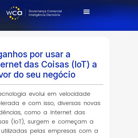
Cases & Resultados
ganhos por usar a
ternet das Coisas (IoT) a
vor do seu negócio
ecnologia evolui em velocidade
lerada e com isso, diversas novas
dências, como a Internet das
sas (IoT), surgem e começam a
 utilizadas pelas empresas com a