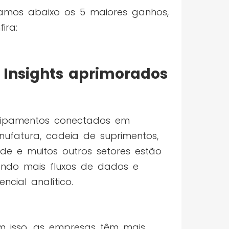
tamos abaixo os 5 maiores ganhos,
fira:
Insights aprimorados
uipamentos conectados em
ufatura, cadeia de suprimentos,
de e muitos outros setores estão
ando mais fluxos de dados e
encial analítico.
 isso, as empresas têm mais