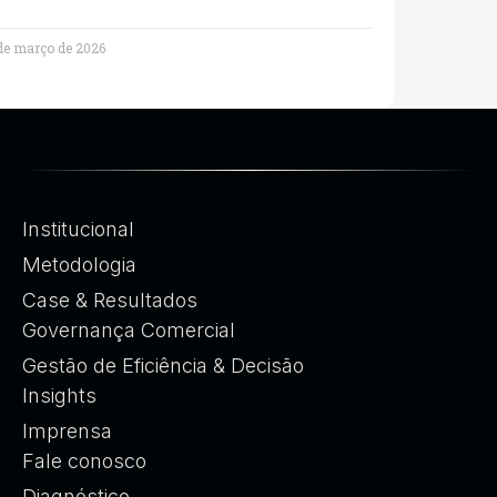
de março de 2026
Institucional
Metodologia
Case & Resultados
Governança Comercial
Gestão de Eficiência & Decisão
Insights
Imprensa
Fale conosco
Diagnóstico