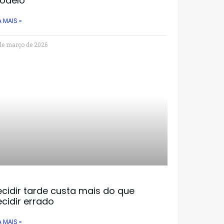
odelo
A MAIS »
de março de 2026
cidir tarde custa mais do que
cidir errado
A MAIS »