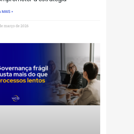
A MAIS »
de março de 2026