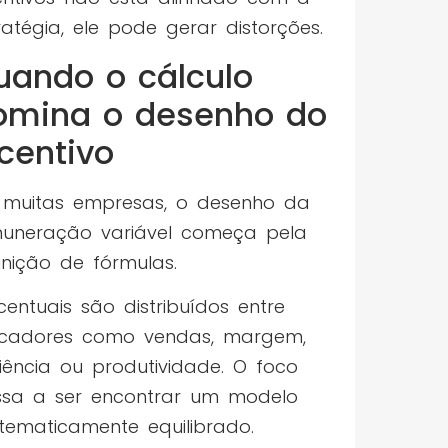
ratégia, ele pode gerar distorções.
uando o cálculo
omina o desenho do
centivo
muitas empresas, o desenho da
uneração variável começa pela
inição de fórmulas.
centuais são distribuídos entre
icadores como vendas, margem,
ciência ou produtividade. O foco
sa a ser encontrar um modelo
ematicamente equilibrado.