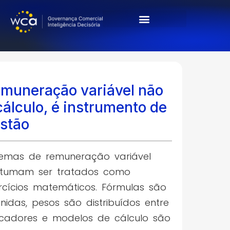
Cases & Resultados
muneração variável não
cálculo, é instrumento de
stão
temas de remuneração variável
stumam ser tratados como
rcícios matemáticos. Fórmulas são
inidas, pesos são distribuídos entre
icadores e modelos de cálculo são