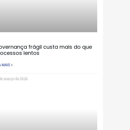
overnança frágil custa mais do que
rocessos lentos
A MAIS »
de março de 2026