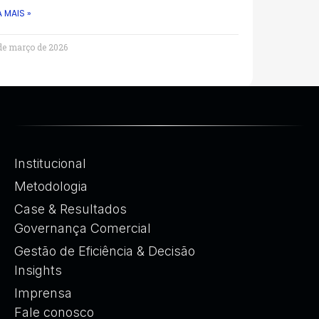
A MAIS »
de março de 2026
Institucional
Metodologia
Case & Resultados
Governança Comercial
Gestão de Eficiência & Decisão
Insights
Imprensa
Fale conosco