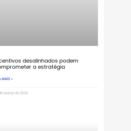
ncentivos desalinhados podem
omprometer a estratégia
A MAIS »
de março de 2026