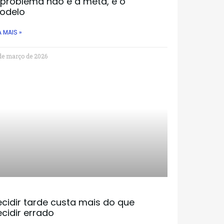
 problema não é a meta, é o
odelo
A MAIS »
de março de 2026
cidir tarde custa mais do que
cidir errado