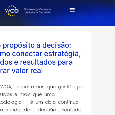
Cases & Resultados
 propósito à decisão:
mo conectar estratégia,
dos e resultados para
rar valor real
WCA, acreditamos que gestão por
etivos é mais que uma
odologia — é um ciclo contínuo
aprendizado e decisão orientado