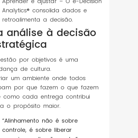
Aprender e ajustar – O e-Decision
Analytics® consolida dados e
retroalimenta a decisão.
a análise à decisão
stratégica
estão por objetivos é uma
ança de cultura.
riar um ambiente onde todos
ibam por que fazem o que fazem
 como cada entrega contribui
a o propósito maior.
“Alinhamento não é sobre
controle, é sobre liberar