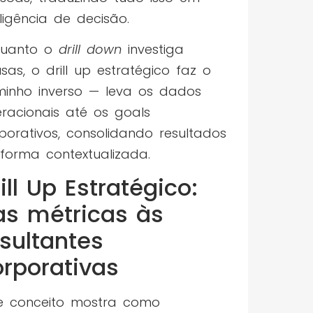
eligência de decisão.
quanto o
drill down
investiga
sas, o drill up estratégico faz o
inho inverso — leva os dados
racionais até os goals
porativos, consolidando resultados
forma contextualizada.
ill Up Estratégico:
as métricas às
sultantes
orporativas
e conceito mostra como