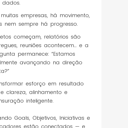
 dados.
muitas empresas, há movimento,
 nem sempre há progresso.
jetos começam, relatórios são
regues, reuniões acontecem… e a
gunta permanece: “Estamos
lmente avançando na direção
ta?”
nsformar esforço em resultado
ge clareza, alinhamento e
suração inteligente.
ndo Goals, Objetivos, Iniciativas e
icadores estão conectados — e