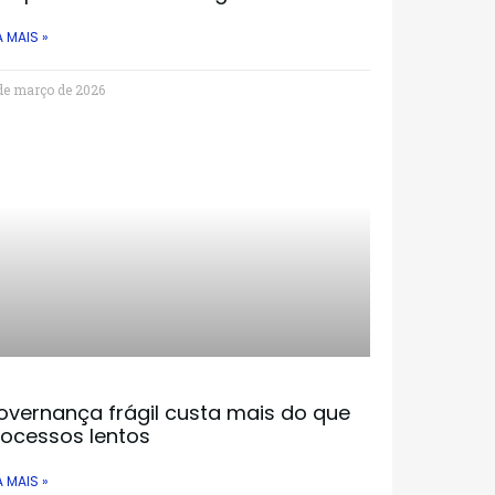
A MAIS »
de março de 2026
overnança frágil custa mais do que
rocessos lentos
A MAIS »