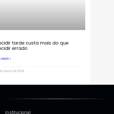
cidir tarde custa mais do que
cidir errado
A MAIS »
de março de 2026
Institucional