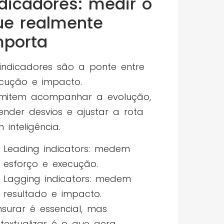
ndicadores: medir o
ue realmente
mporta
indicadores são a ponte entre
cução e impacto.
mitem acompanhar a evolução,
ender desvios e ajustar a rota
 inteligência.
Leading indicators: medem
esforço e execução.
Lagging indicators: medem
resultado e impacto.
surar é essencial, mas
textualizar é o que gera