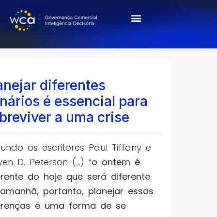
Cases & Resultados
anejar diferentes
nários é essencial para
breviver a uma crise
undo os escritores Paul Tiffany e
ven D. Peterson (…) “
o ontem é
erente do hoje que será diferente
amanhã, portanto, planejar essas
erenças é uma forma de se