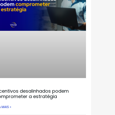
ncentivos desalinhados podem
omprometer a estratégia
A MAIS »