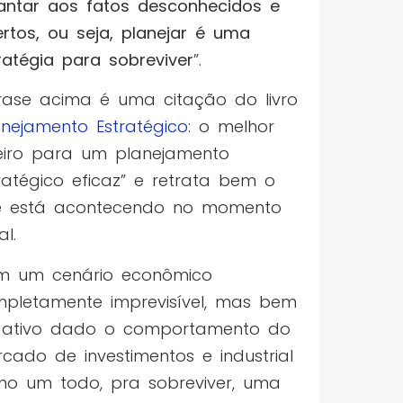
antar aos fatos desconhecidos e
ertos, ou seja, planejar é uma
ratégia para sobreviver
”.
rase acima é uma citação do livro
anejamento Estratégico
: o melhor
eiro para um planejamento
ratégico eficaz” e retrata bem o
e está acontecendo no momento
al.
m um cenário econômico
pletamente imprevisível, mas bem
gativo dado o comportamento do
cado de investimentos e industrial
o um todo, pra sobreviver, uma