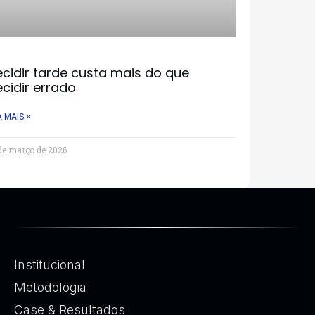
cidir tarde custa mais do que
cidir errado
A MAIS »
de março de 2026
Institucional
Metodologia
Case & Resultados