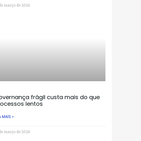
de março de 2026
overnança frágil custa mais do que
rocessos lentos
A MAIS »
de março de 2026