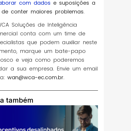
aborar com dados
e suposições a
 de conter maiores problemas
.
CA Soluções de Inteligência
ercial conta com um time de
ecialistas que podem auxiliar neste
mento, marque um bate-papo
nosco e veja como poderemos
dar a sua empresa. Envie um email
ra:
wan@wca-ec.com.br
.
ia também