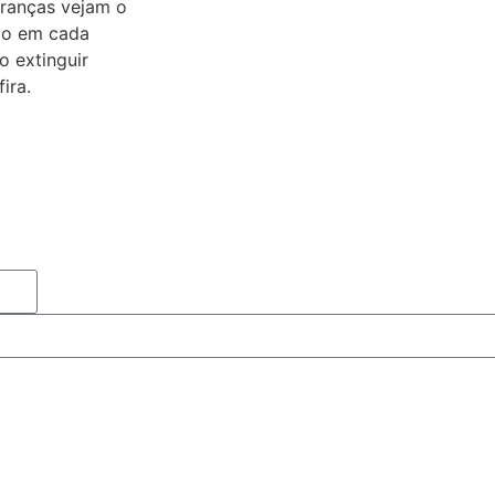
eranças vejam o
do em cada
 extinguir
ira.