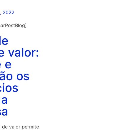
, 2022
arPostBlog]
de
e valor:
é e
são os
cios
ua
sa
 de valor permite