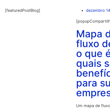
[featuredPostBlog]
dezembro 14
[popupCompartilh
Mapa 
fluxo d
o que 
quais 
benefí
para s
empre
Um mapa de fluxo