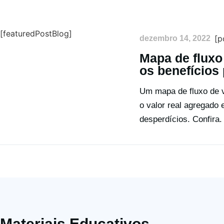
[featuredPostBlog]
[p
dezembro 14, 2022
Mapa de fluxo 
os benefícios
Um mapa de fluxo de v
o valor real agregado
desperdícios. Confira.
Materiais Educativos