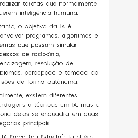
realizar tarefas que normalmente
uerem inteligência humana
.
tanto, o objetivo da IA é
envolver programas, algoritmos e
temas que possam simular
cessos de raciocínio
,
endizagem, resolução de
blemas, percepção e tomada de
isões de forma autônoma.
almente, existem diferentes
rdagens e técnicas em IA, mas a
oria delas se enquadra em duas
egorias principais:
IA Fraca (ou Estreita):
também