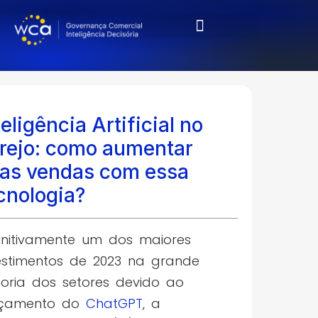
Cases & Resultados
teligência Artificial no
rejo: como aumentar
as vendas com essa
cnologia?
initivamente um dos maiores
estimentos de 2023 na grande
oria dos setores devido ao
nçamento do
ChatGPT
, a