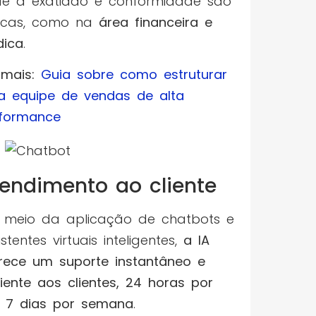
e a exatidão e conformidade são
ticas, como na
área financeira e
dica
.
 mais:
Guia sobre como estruturar
 equipe de vendas de alta
formance
endimento ao cliente
 meio da aplicação de chatbots e
istentes virtuais inteligentes,
a IA
rece um suporte instantâneo e
ciente aos clientes, 24 horas por
, 7 dias por semana
.