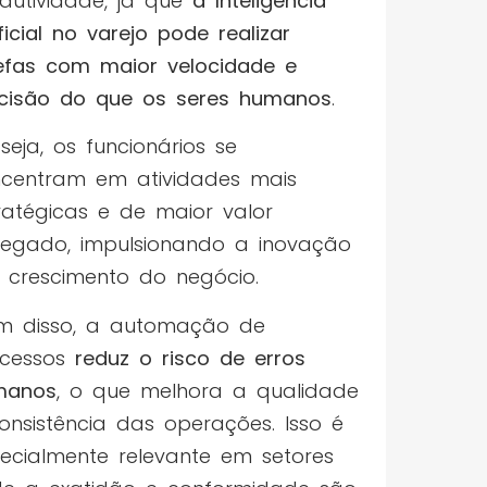
dutividade, já que
a Inteligência
ificial no varejo pode realizar
efas com maior velocidade e
cisão do que os seres humanos
.
seja, os funcionários se
centram em atividades mais
ratégicas e de maior valor
egado, impulsionando a inovação
 crescimento do negócio.
m disso, a automação de
ocessos
reduz o risco de erros
manos
, o que melhora a qualidade
onsistência das operações. Isso é
ecialmente relevante em setores