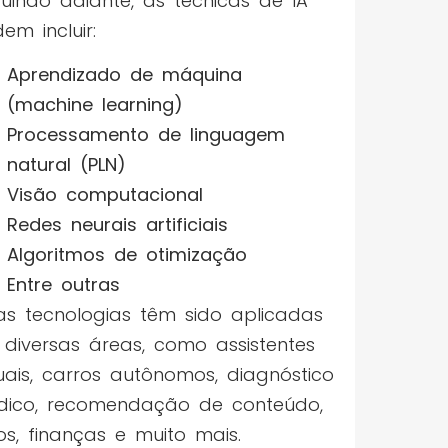
uindo adiante, as técnicas de IA
em incluir:
Aprendizado de máquina
(machine learning)
Processamento de linguagem
natural (PLN)
Visão computacional
Redes neurais artificiais
Algoritmos de otimização
Entre outras
as tecnologias têm sido aplicadas
diversas áreas, como assistentes
tuais, carros autônomos, diagnóstico
ico, recomendação de conteúdo,
os, finanças e muito mais.