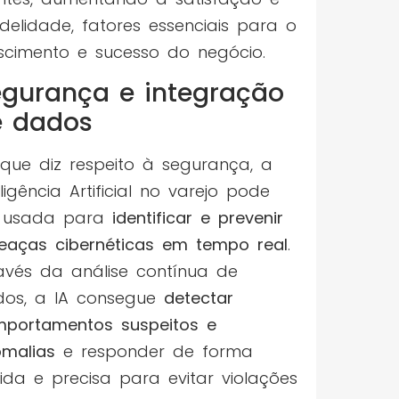
idelidade, fatores essenciais para o
scimento e sucesso do negócio.
gurança e integração
e dados
que diz respeito à segurança, a
eligência Artificial no varejo pode
r usada para
identificar e prevenir
aças cibernéticas em tempo real
.
avés da análise contínua de
os, a IA consegue
detectar
portamentos suspeitos e
malias
e responder de forma
ida e precisa para evitar violações