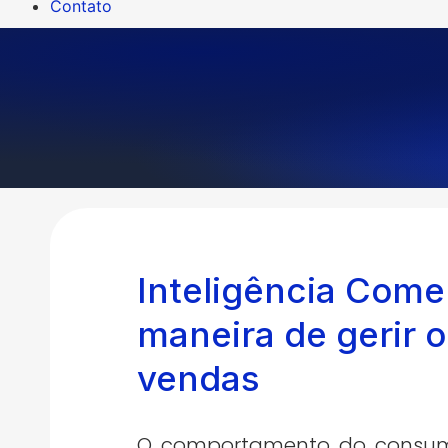
Contato
Inteligência Comer
maneira de gerir 
vendas
O comportamento do consumi