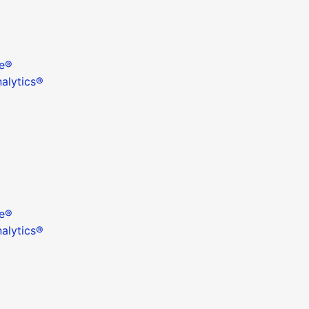
ce®
nalytics®
ce®
nalytics®