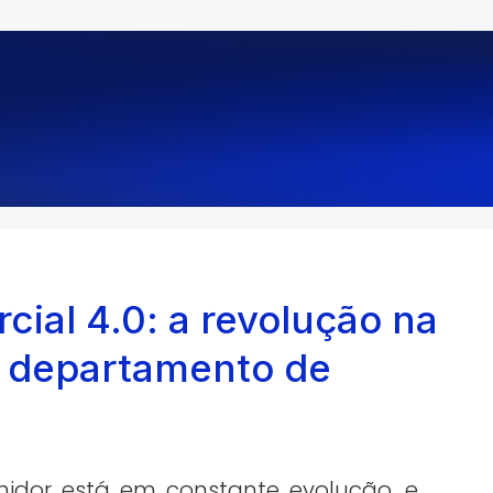
cial 4.0: a revolução na
o departamento de
dor está em constante evolução, e,